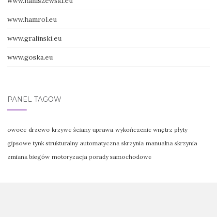
www.haniszewski.eu
www.hamrol.eu
www.gralinski.eu
www.goska.eu
PANEL TAGÓW
owoce
drzewo
krzywe ściany
uprawa
wykończenie wnętrz
płyty
gipsowe
tynk strukturalny
automatyczna skrzynia
manualna skrzynia
zmiana biegów
motoryzacja
porady samochodowe